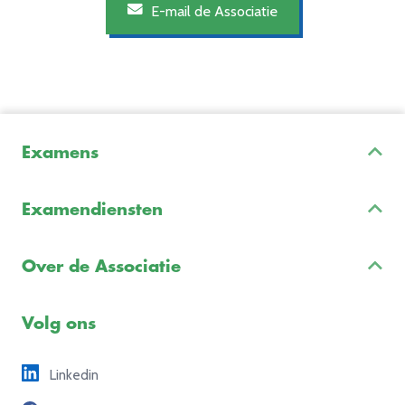
E-mail de Associatie
Examens
Inschrijven & Informatie
Examendiensten
Veelgestelde vragen
Examenontwikkeling
Examenreglement
Over de Associatie
Examenuitvoering
Voorbeeldexamens
Ons team
Volg ons
Freelance opdrachten
Linkedin
Partners