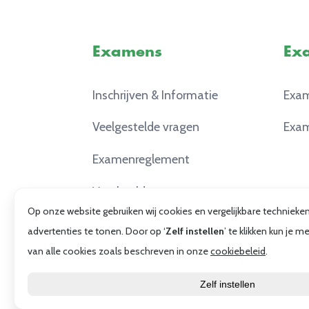
Examens
Ex
Inschrijven & Informatie
Exam
Veelgestelde vragen
Exam
Examenreglement
Voorbeeldexamens
Op onze website gebruiken wij cookies en vergelijkbare techniek
advertenties te tonen. Door op ‘
Zelf instellen
’ te klikken kun je
van alle cookies zoals beschreven in onze
cookiebeleid
.
© De Associatie