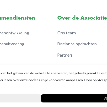
amendiensten
Over de Associatie
enontwikkeling
Ons team
enuitvoering
Freelance opdrachten
Partners
Contact
en om het gebruik van de website te analyseren, het gebruiksgemak te v
 meer lezen over onze cookies en je voorkeuren aanpassen. Door op ‘
Accep
Disclaimer
Privacy
Cookies
Algemene voorw