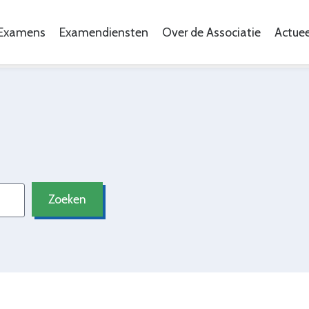
Examens
Examendiensten
Over de Associatie
Actuee
Zoeken