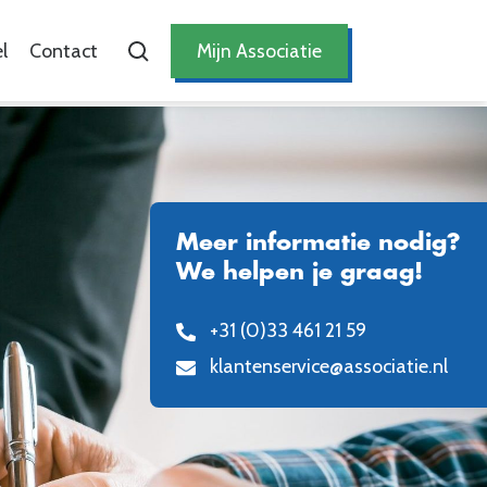
l
Contact
Mijn Associatie
Meer informatie nodig?
We helpen je graag!
+31 (0)33 461 21 59
klantenservice@associatie.nl