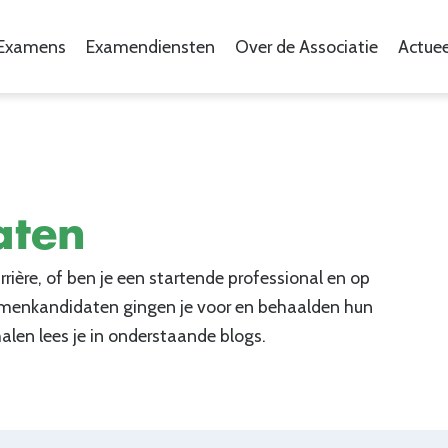
Examens
Examendiensten
Over de Associatie
Actuee
aten
rrière, of ben je een startende professional en op
amenkandidaten gingen je voor en behaalden hun
alen lees je in onderstaande blogs.