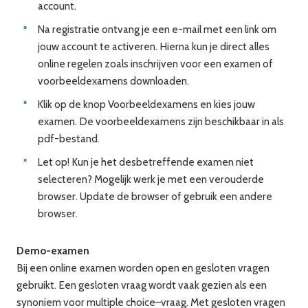
account.
Na registratie ontvang
je
een
e-mail met een link om
j
ouw
account te activeren. Hierna kun
je
direct
alles
online regelen zoals inschrijven voor een examen of
voorbeeldexamens downloaden.
Klik op de knop Voorbeeldexamens en kies jouw
examen. De voorbeeldexamens zijn beschikbaar in als
pdf-bestand.
Let op! Kun
je
het
desbetreffende examen niet
selecteren? Mogelijk werk
je
met
een verouderde
browser. Update
de
browser of gebruik een andere
browser.
Demo-examen
Bij een online examen worden open en gesloten vragen
gebruikt. Een gesloten vraag wordt vaak gezien als een
synoniem voor multiple
choice
–
vraag. Met gesloten vragen