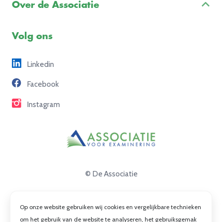
Examenreglement
Over de Associatie
Examenuitvoering
Voorbeeldexamens
Ons team
Volg ons
Freelance opdrachten
Linkedin
Partners
Facebook
Contact
Instagram
© De Associatie
Disclaimer
Op onze website gebruiken wij cookies en vergelijkbare technieken
Privacy
om het gebruik van de website te analyseren, het gebruiksgemak