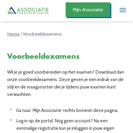
Mijn Associatie
Home
/
Voorbeeldexamens
Voorbeeldexamens
Wil je je goed voorbereiden op het examen? Download dan
onze voorbeeldexamens. Deze geven je een indruk van de
stijl en de vraagsoorten die je tijdens jouw examen kunt
verwachten.
Ga
naar ‘Mijn Associatie’
rechts bovenin
deze pagina.
Log in op de portal. N
og geen account? Na een
eenmalige registratie
kun
je
inloggen
in
j
ouw
eigen