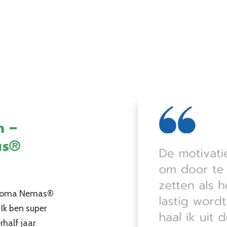
n –
as®
diploma Nemas®
k ben super
rhalf jaar