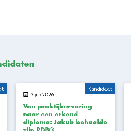
ndidaten
at
Kandidaat
2 juli 2026
Van praktijkervaring
naar een erkend
diploma: Jakub behaalde
zijn PDB®