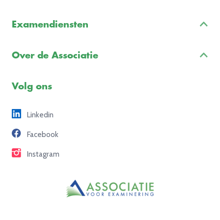
Inschrijven & Informatie
Examendiensten
Veelgestelde vragen
Examenontwikkeling
Examenreglement
Over de Associatie
Examenuitvoering
Voorbeeldexamens
Ons team
Volg ons
Freelance opdrachten
Linkedin
Partners
Facebook
Contact
Instagram