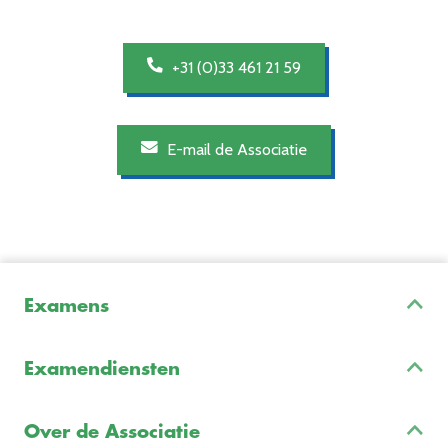
+31 (0)33 461 21 59
E-mail de Associatie
Examens
Inschrijven & Informatie
Examendiensten
Veelgestelde vragen
Examenontwikkeling
Examenreglement
Over de Associatie