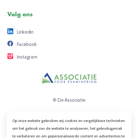
Examenuitvoering
Voorbeeldexamens
Ons team
Volg ons
Freelance opdrachten
Linkedin
Partners
Facebook
Contact
Instagram
© De Associatie
Disclaimer
Op onze website gebruiken wij cookies en vergelijkbare technieken
Privacy
om het gebruik van de website te analyseren, het gebruiksgemak
te verbeteren en om gepersonaliseerde content en advertenties te
Cookies