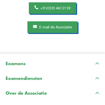
+31 (0)33 461 21 59
E-mail de Associatie
Examens
Inschrijven & Informatie
Examendiensten
Veelgestelde vragen
Examenontwikkeling
Examenreglement
Over de Associatie
Examenuitvoering
Voorbeeldexamens
Ons team