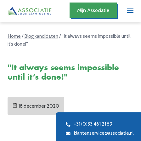
Mijn Associatie
Home
/
Blog kandidaten
/
“It always seems impossible until
it’s done!”
"It always seems impossible
until it’s done!"
18 december 2020
+31 (0)33 461 21 59
klantenservice@associatie.nl