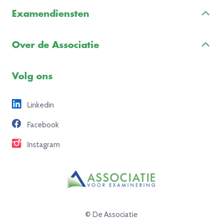
Inschrijven & Informatie
Examendiensten
Veelgestelde vragen
Examenontwikkeling
Examenreglement
Over de Associatie
Examenuitvoering
Voorbeeldexamens
Ons team
Volg ons
Freelance opdrachten
Linkedin
Partners
Facebook
Contact
Instagram
© De Associatie