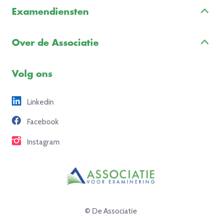
Inschrijven & Informatie
Examendiensten
Veelgestelde vragen
Examenontwikkeling
Examenreglement
Over de Associatie
Examenuitvoering
Voorbeeldexamens
Ons team
Volg ons
Freelance opdrachten
Linkedin
Partners
Facebook
Contact
Instagram
© De Associatie