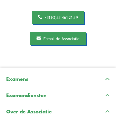
+31 (0)33 461 21 59
E-mail de Associatie
Examens
Inschrijven & Informatie
Examendiensten
Veelgestelde vragen
Examenontwikkeling
Examenreglement
Over de Associatie