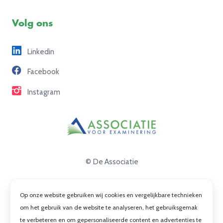
Examenuitvoering
Voorbeeldexamens
Ons team
Volg ons
Freelance opdrachten
Linkedin
Partners
Facebook
Contact
Instagram
© De Associatie
Disclaimer
Op onze website gebruiken wij cookies en vergelijkbare technieken
Privacy
om het gebruik van de website te analyseren, het gebruiksgemak
te verbeteren en om gepersonaliseerde content en advertenties te
Cookies