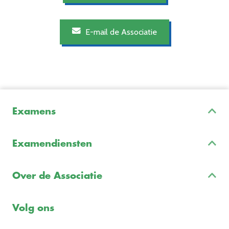
E-mail de Associatie
Examens
Inschrijven & Informatie
Examendiensten
Veelgestelde vragen
Examenontwikkeling
Examenreglement
Over de Associatie
Examenuitvoering
Voorbeeldexamens
Ons team
Volg ons
Freelance opdrachten