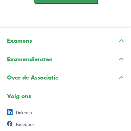
Examens
Inschrijven & Informatie
Examendiensten
Veelgestelde vragen
Examenontwikkeling
Examenreglement
Over de Associatie
Examenuitvoering
Voorbeeldexamens
Ons team
Volg ons
Freelance opdrachten
Linkedin
Partners
Facebook
Contact