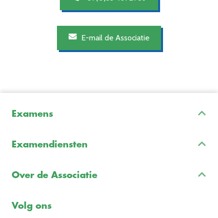
E-mail de Associatie
Examens
Inschrijven & Informatie
Examendiensten
Veelgestelde vragen
Examenontwikkeling
Examenreglement
Over de Associatie
Examenuitvoering
Voorbeeldexamens
Ons team
Volg ons
Freelance opdrachten