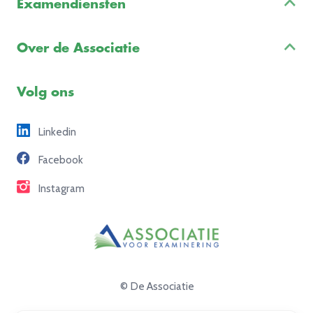
Examendiensten
Veelgestelde vragen
Examenontwikkeling
Examenreglement
Over de Associatie
Examenuitvoering
Voorbeeldexamens
Ons team
Volg ons
Freelance opdrachten
Linkedin
Partners
Facebook
Contact
Instagram
© De Associatie