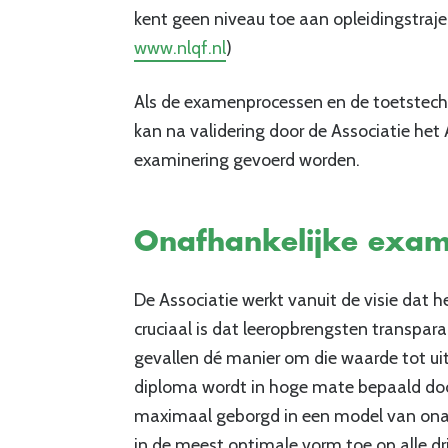
kent geen niveau toe aan opleidingstraj
www.nlqf.nl
)
Als de examenprocessen en de toetstechn
kan na validering door de Associatie het
examinering gevoerd worden.
Onafhankelijke exam
De Associatie werkt vanuit de visie dat 
cruciaal is dat leeropbrengsten transpara
gevallen dé manier om die waarde tot ui
diploma wordt in hoge mate bepaald doo
maximaal geborgd in een model van onafh
in de meest optimale vorm toe op alle dr