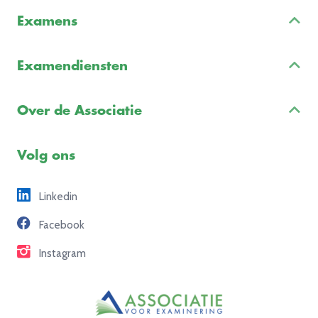
Examens
Inschrijven & Informatie
Examendiensten
Veelgestelde vragen
Examenontwikkeling
Examenreglement
Over de Associatie
Examenuitvoering
Voorbeeldexamens
Ons team
Volg ons
Freelance opdrachten
Linkedin
Partners
Facebook
Contact
Instagram