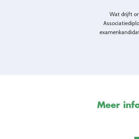
Wat drijft 
Associatiedipl
examenkandidaten
Meer info