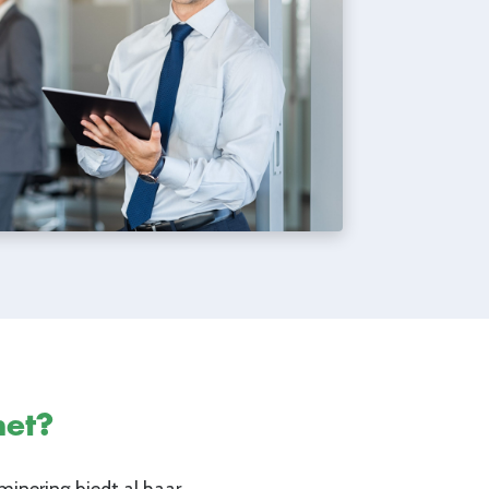
het?
minering biedt al haar