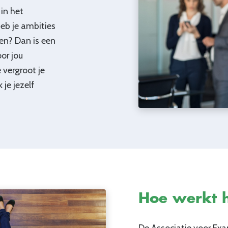
in het
heb je ambities
n? Dan is een
or jou
 vergroot je
je jezelf
Hoe werkt 
De Associatie voor Exa