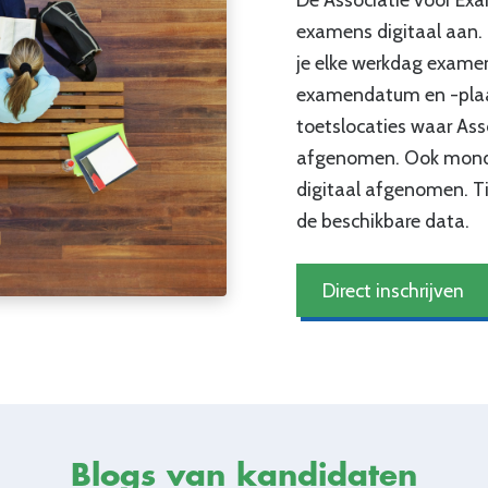
examens digitaal aan. 
je elke werkdag examen
examendatum en -plaat
toetslocaties waar As
afgenomen. Ook mond
digitaal afgenomen. Tij
de beschikbare data.
Direct inschrijven
Blogs van kandidaten