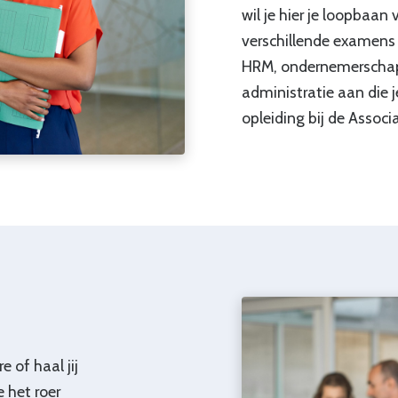
wil je hier je loopbaa
verschillende examens 
HRM, ondernemerscha
administratie aan die 
opleiding bij de Associ
e of haal jij
e het roer