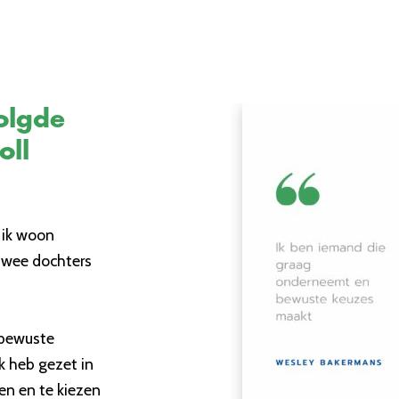
olgde
oll
 ik woon
twee dochters
 bewuste
k heb gezet in
en en te kiezen