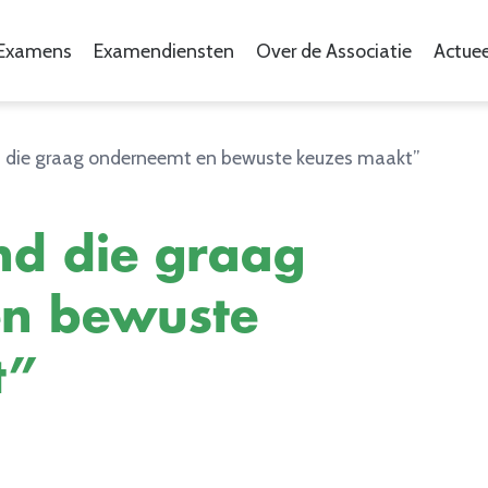
Examens
Examendiensten
Over de Associatie
Actuee
d die graag onderneemt en bewuste keuzes maakt”
nd die graag
en bewuste
t”