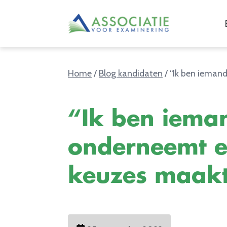
Home
/
Blog kandidaten
/
“Ik ben ieman
“Ik ben iema
onderneemt 
keuzes maak