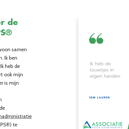
r de
PS®
n woon samen
. Ik ben
 Ik heb de
rt ook mijn
r is mijn
n
 de
nadministratie
PS®) te