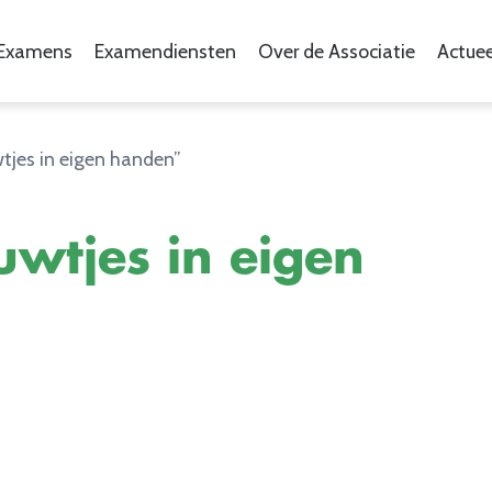
Examens
Examendiensten
Over de Associatie
Actuee
wtjes in eigen handen”
uwtjes in eigen