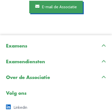
E-mail de Associatie
Examens
Inschrijven & Informatie
Examendiensten
Veelgestelde vragen
Examenontwikkeling
Examenreglement
Over de Associatie
Examenuitvoering
Voorbeeldexamens
Ons team
Volg ons
Freelance opdrachten
Linkedin
Partners