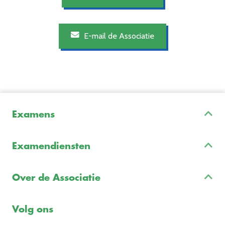
E-mail de Associatie
Examens
Inschrijven & Informatie
Examendiensten
Veelgestelde vragen
Examenontwikkeling
Examenreglement
Over de Associatie
Examenuitvoering
Voorbeeldexamens
Ons team
Volg ons
Freelance opdrachten