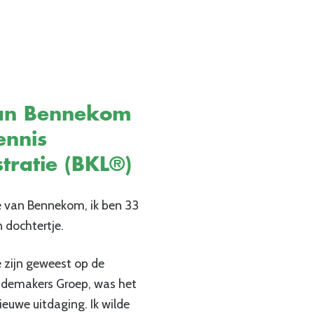
van Bennekom
ennis
tratie (BKL®)
e van Bennekom, ik ben 33
 dochtertje.
 zijn geweest op de
andemakers Groep, was het
nieuwe uitdaging. Ik wilde