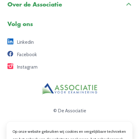
Examenreglement
Over de Associatie
Examenuitvoering
Voorbeeldexamens
Ons team
Volg ons
Freelance opdrachten
Linkedin
Partners
Facebook
Contact
Instagram
© De Associatie
Disclaimer
Op onze website gebruiken wij cookies en vergelijkbare technieken
Privacy