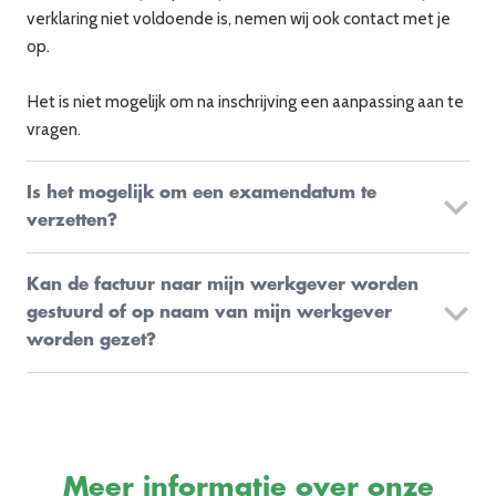
verklaring niet voldoende is, nemen wij ook contact met je
op.
Het is niet mogelijk om na inschrijving een aanpassing aan te
vragen.
Is het mogelijk om een examendatum te
verzetten?
Je kunt een online examen omboeken tot 7 dagen vóór de
Kan de factuur naar mijn werkgever worden
examendatum. Aan een omboeking zijn administratiekosten
gestuurd of op naam van mijn werkgever
verbonden. Je kunt je examen zelf omboeken via je
worden gezet?
account
op de website.
De factuur wordt altijd naar je verstuurd en op jouw naam
uitgegeven. Het is niet mogelijk om de factuur op een
andere naam te laten zetten. Als je wilt, kun je de factuur als
declaratie indienen bij je werkgever.
Meer informatie over onze