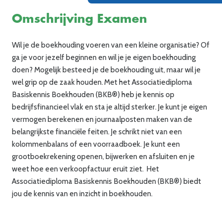
Omschrijving Examen
Wil
je
de boekhouding voeren van een kleine organisatie? Of
ga
je
voor
je
zelf
beginnen en
wil
je je
eigen boekhouding
doen?
Mogelijk
besteed
je
d
e
boekhouding
uit, maar wil
je
wel
grip op de zaak houden
.
Met het Associatiediploma
Basiskennis Boekhouden (BKB®) heb
je
kennis
op
bedrijfsfinancieel
vlak en sta
je
altijd
sterker.
Je
kunt
je
eigen
vermogen berekenen en journaalposten maken van de
belangrijkste financiële feiten.
Je
schrikt
niet van een
kolommenbalans of een voorraadboek.
Je
kunt
een
grootboekrekening openen, bijwerken en afsluiten en
je
weet
hoe een verkoopfactuur
eruit ziet
.
Het
Associatiediploma
Basiskennis Boekhouden (BKB®)
biedt
jou
de
kennis van en inzicht in boekhouden.