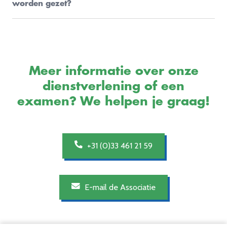
worden gezet?
je
account
op de website.
De factuur wordt altijd naar je verstuurd en op jouw naam
uitgegeven. Het is niet mogelijk om de factuur op een
andere naam te laten zetten. Als je wilt, kun je je factuur als
declaratie indienen bij je werkgever.
Meer informatie over onze
dienstverlening of een
examen? We helpen je graag!
+31 (0)33 461 21 59
E-mail de Associatie