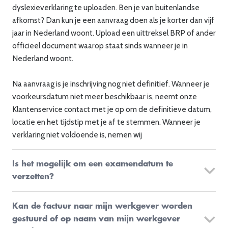
dyslexieverklaring te uploaden. Ben je van buitenlandse
afkomst? Dan kun je een aanvraag doen als je korter dan vijf
jaar in Nederland woont. Upload een uittreksel BRP of ander
officieel document waarop staat sinds wanneer je in
Nederland woont.
Na aanvraag is je inschrijving nog niet definitief. Wanneer je
voorkeursdatum niet meer beschikbaar is, neemt onze
Klantenservice contact met je op om de definitieve datum,
locatie en het tijdstip met je af te stemmen. Wanneer je
verklaring niet voldoende is, nemen wij
Is het mogelijk om een examendatum te
verzetten?
Je kunt een online examen omboeken tot 7 dagen vóór de
Kan de factuur naar mijn werkgever worden
examendatum. Aan een omboeking zijn administratiekosten
gestuurd of op naam van mijn werkgever
verbonden. Je kunt je examen zelf omboeken via