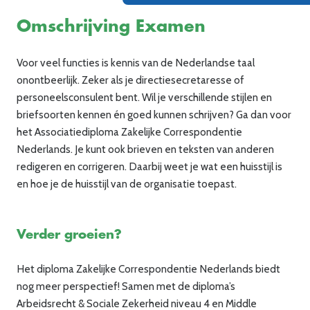
Omschrijving Examen
Voor veel functies is kennis van de Nederlandse taal
onontbeerlijk. Zeker als
je
directiesecretaresse of
personeelsconsulent bent. Wil
je
verschillende stijlen en
briefsoorten kennen én goed kunnen schrijven? Ga dan voor
het Associatiediploma Zakelijke Correspondentie
Nederlands.
Je
kunt ook brieven en teksten van anderen
redigeren en corrigeren. Daarbij weet
je
wat een huisstijl is
en hoe
je
de huisstijl van de organisatie toepast.
Verder groeien?
Het
d
iploma Zakelijke Correspondentie Nederlands biedt
nog meer perspectief! Samen met de diploma’s
Arbeidsrecht
& Sociale Zeke
rheid niveau 4
en
Middle