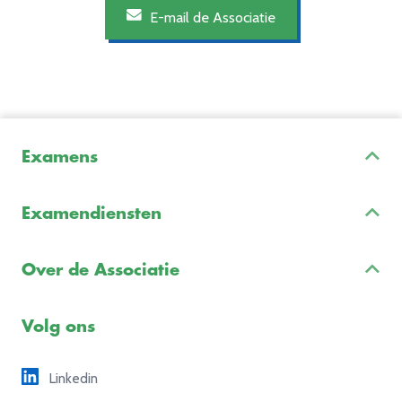
E-mail de Associatie
Examens
Inschrijven & Informatie
Examendiensten
Veelgestelde vragen
Examenontwikkeling
Examenreglement
Over de Associatie
Examenuitvoering
Voorbeeldexamens
Ons team
Volg ons
Freelance opdrachten
Linkedin
Partners