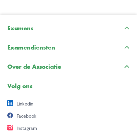
Examens
Inschrijven & Informatie
Examendiensten
Veelgestelde vragen
Examenontwikkeling
Examenreglement
Over de Associatie
Examenuitvoering
Voorbeeldexamens
Ons team
Volg ons
Freelance opdrachten
Linkedin
Partners
Facebook
Contact
Instagram