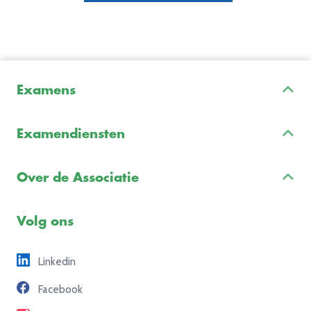
Examens
Inschrijven & Informatie
Examendiensten
Veelgestelde vragen
Examenontwikkeling
Examenreglement
Over de Associatie
Examenuitvoering
Voorbeeldexamens
Ons team
Volg ons
Freelance opdrachten
Linkedin
Partners
Facebook
Contact