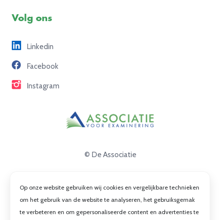
Voorbeeldexamens
Ons team
Volg ons
Freelance opdrachten
Linkedin
Partners
Facebook
Contact
Instagram
© De Associatie
Disclaimer
Op onze website gebruiken wij cookies en vergelijkbare technieken
Privacy
om het gebruik van de website te analyseren, het gebruiksgemak
te verbeteren en om gepersonaliseerde content en advertenties te
Cookies