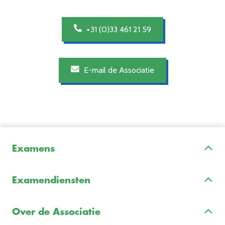
+31 (0)33 461 21 59
E-mail de Associatie
Examens
Inschrijven & Informatie
Examendiensten
Veelgestelde vragen
Examenontwikkeling
Examenreglement
Over de Associatie
Examenuitvoering