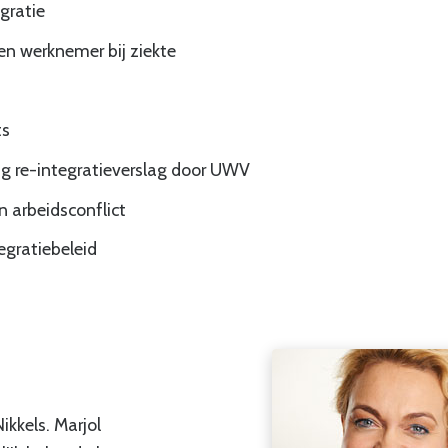
gratie
en werknemer bij ziekte
ts
ng re-integratieverslag door UWV
n arbeidsconflict
egratiebeleid
ikkels. Marjol