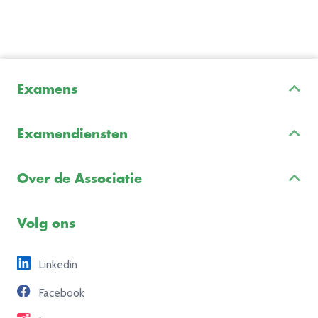
Examens
Inschrijven & Informatie
Examendiensten
Veelgestelde vragen
Examenontwikkeling
Examenreglement
Over de Associatie
Examenuitvoering
Voorbeeldexamens
Ons team
Volg ons
Freelance opdrachten
Linkedin
Partners
Facebook
Contact