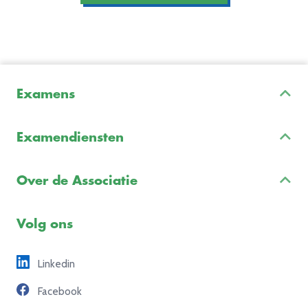
Examens
Inschrijven & Informatie
Examendiensten
Veelgestelde vragen
Examenontwikkeling
Examenreglement
Over de Associatie
Examenuitvoering
Voorbeeldexamens
Ons team
Volg ons
Freelance opdrachten
Linkedin
Partners
Facebook
Contact