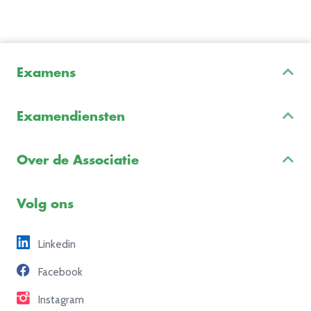
Examens
Inschrijven & Informatie
Examendiensten
Veelgestelde vragen
Examenontwikkeling
Examenreglement
Over de Associatie
Examenuitvoering
Voorbeeldexamens
Ons team
Volg ons
Freelance opdrachten
Linkedin
Partners
Facebook
Contact
Instagram