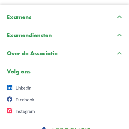
Examens
Inschrijven & Informatie
Examendiensten
Veelgestelde vragen
Examenontwikkeling
Examenreglement
Over de Associatie
Examenuitvoering
Voorbeeldexamens
Ons team
Volg ons
Freelance opdrachten
Linkedin
Partners
Facebook
Contact
Instagram