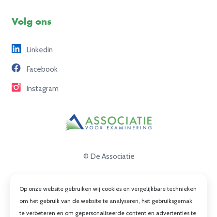
Voorbeeldexamens
Ons team
Volg ons
Freelance opdrachten
Linkedin
Partners
Facebook
Contact
Instagram
© De Associatie
Disclaimer
Op onze website gebruiken wij cookies en vergelijkbare technieken
Privacy
om het gebruik van de website te analyseren, het gebruiksgemak
te verbeteren en om gepersonaliseerde content en advertenties te
Cookies