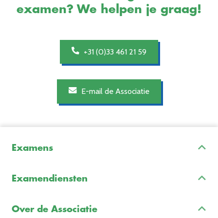
examen? We helpen je graag!
+31 (0)33 461 21 59
E-mail de Associatie
Examens
Inschrijven & Informatie
Examendiensten
Veelgestelde vragen
Examenontwikkeling
Examenreglement
Over de Associatie
Examenuitvoering