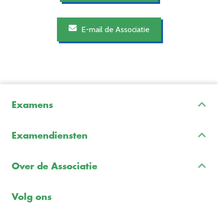
E-mail de Associatie
Examens
Inschrijven & Informatie
Examendiensten
Veelgestelde vragen
Examenontwikkeling
Examenreglement
Over de Associatie
Examenuitvoering
Voorbeeldexamens
Ons team
Volg ons
Freelance opdrachten