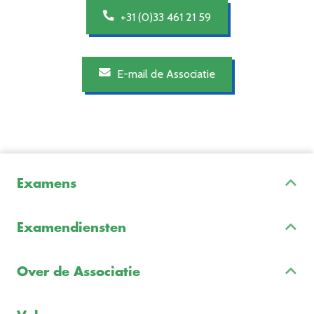
+31 (0)33 461 21 59
E-mail de Associatie
Examens
Inschrijven & Informatie
Examendiensten
Veelgestelde vragen
Examenontwikkeling
Examenreglement
Over de Associatie
Examenuitvoering
Voorbeeldexamens
Ons team