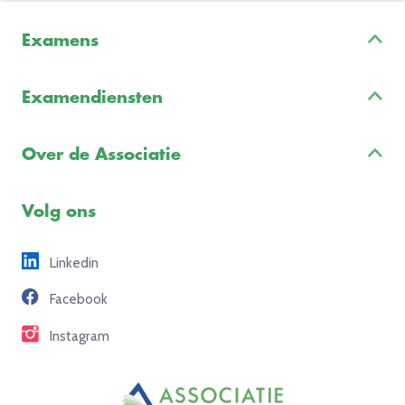
Examens
Inschrijven & Informatie
Examendiensten
Veelgestelde vragen
Examenontwikkeling
Examenreglement
Over de Associatie
Examenuitvoering
Voorbeeldexamens
Ons team
Volg ons
Freelance opdrachten
Linkedin
Partners
Facebook
Contact
Instagram